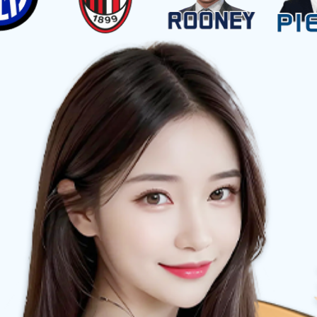
爱游戏在线注册安全模块矩
台以模块化架构构建安全基底，覆盖爱游戏在线注册各类应用场
访问控制
引入多层权限结构，为敏感操作提供更精准的准入
机制。