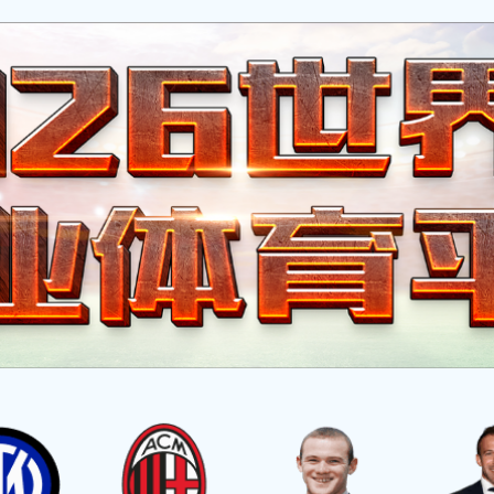
App下载
关于我们
体育焦点
爱游戏在线注册 App · 体验未来
分析、互动社群与比分推送整合于一体，爱游戏在线注册为体育
分
互动社区
App Store 下载
Google Play 获取