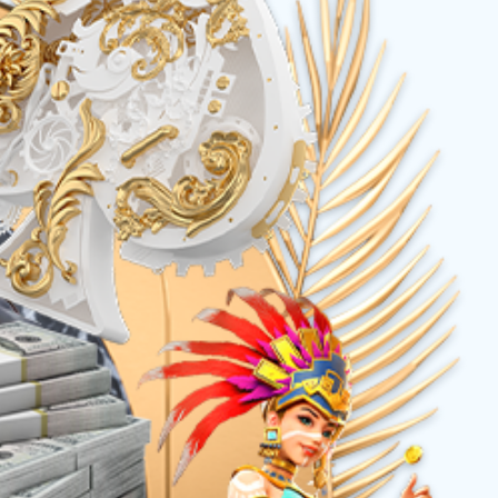
行为审计
全链路记录操作日志，确保关键行为具备溯源与复
盘能力。
归档