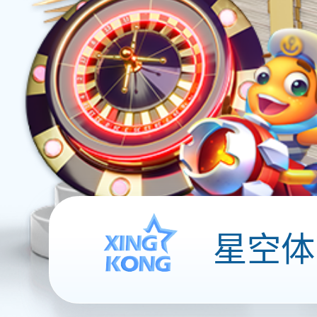
2025年6月12日 · v6.1.2
新增“赛事快报”弹窗提醒。
推荐算法优化，提升相关性。
夜间模式下字体显示修复。
2025年3月8日 · v6.0.0
整体架构升级，引入动态赛事引擎。
视觉焕新，体验更清爽。
2023 年
2023年8月29日 · v5.2.7