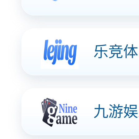
探索深色界
下载官方 A
全新夜间模式适配暗光环境，浏览爱游戏在线注
直播、比分跟踪与数据分析，满足爱游戏在线注
求。