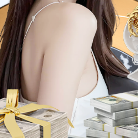
异常监控
实时分析行为模式，提前识别潜在异常与突发风
险。
游戏在线注册 · 版本更新历史
我们记录每次进步，只为更稳定的赛事观看与数据服务。