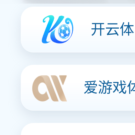
新增热门话题聚合区。
直播性能进一步增强。
2023年1月15日 · v5.1.0
自动深色模式上线。
个性推荐模型优化。
2021 年
2021年7月28日 · v4.7.2
奥运专属页面上线。
赛事通知机制增强。