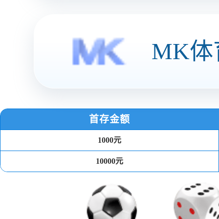
夜间模式
实时数据
多平台兼容
下载 App
进入网页版
爱游戏在线注册
爱游戏在线注册-爱游戏(中国) ✅eson
推荐🌈「2026好运滚滚」🔰全新官网
正式上线🔰 成立于2014年1月，注册
suppo
资金4.5亿，是一家生产各类游戏软件
及娱乐产品的互联网平台厂家，是一
家集科研、生产、销售为一体的游戏
产品企业。爱游戏在线注册-爱游戏(中
国)只有注重产品质量，才可以走得更