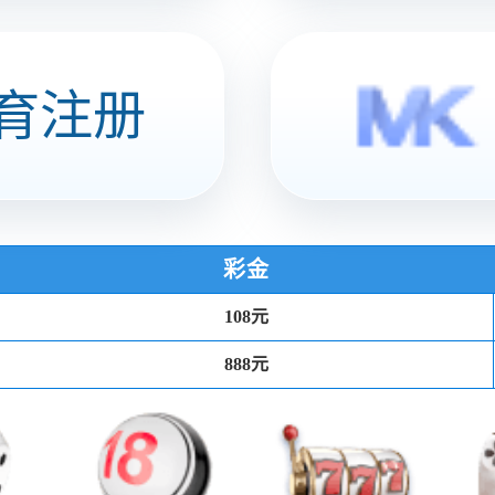
联系我们
快速导航
App下载
关于我们
隐私政策
rt@camaroelectronics.com
用户协议
网站地图